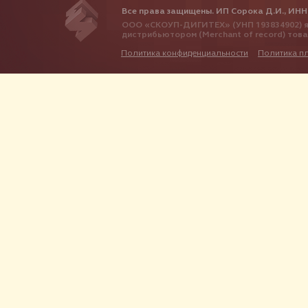
Все права защищены. ИП Сорока Д.И., ИНН
ООО «СКОУП-ДИГИТЕХ» (УНП 193834902) я
дистрибьютором (Merchant of record) тов
Политика конфиденциальности
Политика п