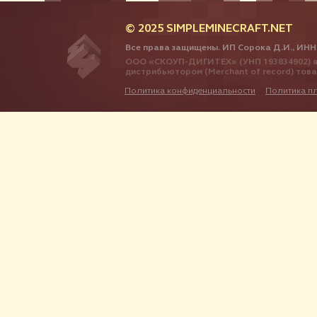
© 2025 SIMPLEMINECRAFT.NET
Все права защищены. ИП Сорока Д.И., ИНН
ООО «СКОУП-ДИГИТЕХ» (УНП 193834902) я
дистрибьютором (Merchant of record) тов
Политика конфиденциальности
Политика п