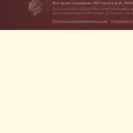
Все права защищены. ИП Сорока Д.И., ИНН
ООО «СКОУП-ДИГИТЕХ» (УНП 193834902) я
дистрибьютором (Merchant of record) тов
Политика конфиденциальности
Политика п