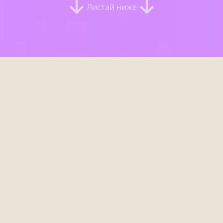
Листай ниже
Легенды зовут в бой!
Новая система —
рейды
Бросайте вызов мощным боссам и
получайте редкие награды! Собирайте
команду, используйте свои ежедневные
пропуски и ловите момент, чтобы
заполучить легендарных покемонов.