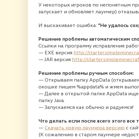
У некоторых игроков по непонятным пр
запускает и обновляет лаунчер) отказыв
И выскакивает ошибка:
"Не удалось сох
Решение проблемы автоматическим спо
Ссылки на программу исправления работ
— EXE версия
http://starter.simpleminecr
— JAR версия
http://starter.simpleminecra
Решение проблемы ручным способом:
— Открываем папку AppData (открываем
окошке пишем %appdata% и жмем выпол
— Далее в открытой папке AppData ищем 
папку Java.
— Запускаемся как обычно и радуемся!
Что делать если после всего этого все 
—
Скачать новую лаунчера версию
с сай
(К сожалению в старом лаунчере недос