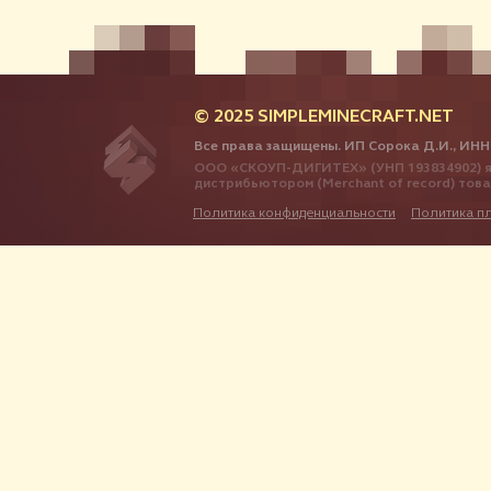
© 2025 SIMPLEMINECRAFT.NET
Все права защищены. ИП Сорока Д.И., ИНН
ООО «СКОУП-ДИГИТЕХ» (УНП 193834902) я
дистрибьютором (Merchant of record) тов
Политика конфиденциальности
Политика п